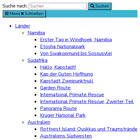
Suche nach:
Suchen
Menü
Schließen
Länder
Namibia
Erster Tag in Windhoek, Namibia
Etosha Nationalpark
Von Swakopmund bis Sossusvlei
Südafrika
Hallo, Kapstadt!
Kap der Guten Hoffnung
Kapstadt Zweipunktnull
Garden Route
International Primate Rescue
International Primate Rescue, Zweiter Teil
Panorama Route
Kruger National Park
Australien
Rottnest Island: Quokkas und Traumstrände
Australiens Südwesten