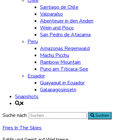
Chile
Santiago de Chile
Valparaíso
Abenteuer in den Anden
Wein und Pisco
San Pedro de Atacama
Peru
Amazonas Regenwald
Machu Picchu
Rainbow Mountain
Puno am Titicaca-See
Ecuador
Guayaquil in Ecuador
Galapagosinseln
Snapshots
Suche nach:
Suchen
Fries In The Skies
Edith und Gerrit auf Weltreise