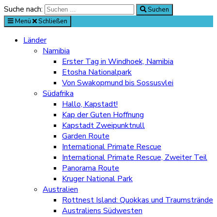
Suche nach:
Suchen
Menü
Schließen
Länder
Namibia
Erster Tag in Windhoek, Namibia
Etosha Nationalpark
Von Swakopmund bis Sossusvlei
Südafrika
Hallo, Kapstadt!
Kap der Guten Hoffnung
Kapstadt Zweipunktnull
Garden Route
International Primate Rescue
International Primate Rescue, Zweiter Teil
Panorama Route
Kruger National Park
Australien
Rottnest Island: Quokkas und Traumstrände
Australiens Südwesten