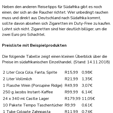
Neben den anderen Reisetipps für Südafrika gibt es noch
einen, der sich an die Raucher richtet. Wer unbedingt rauchen
muss und direkt aus Deutschland nach Südafrika kommt,
sollte davon absehen sich Zigaretten im Duty-Free zu kaufen.
Lohnt sich nicht. Zigaretten sind hier deutlich billiger, um die
zwei Euro pro Schachtel.
Preisliste mit Beispielprodukten
Die folgende Tabelle zeigt einen kleinen Überblick über die
Preise im südafrikanischen Einzelhandel. (Stand: 14.11.2018)
2 Liter Coca Cola, Fanta, Sprite
R15,99
0,98€
2 Liter Vollmilch
R21,99
1,35€
1 Flasche Wein (Porcupine Ridge)
R49,99
3,07€
250 g Jacobs Instant-Kaffee
R99,99
6,14€
24 x 340 ml Castle Lager
R179,99
11,05€
10 Pakete Tempo Taschentücher
R9,99
0,61€
1 Tube Colgate Zahnpasta
R11,99
0,74€