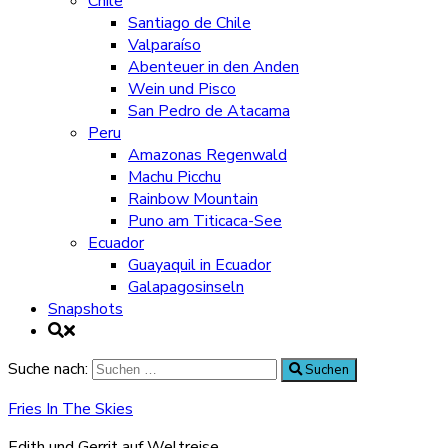
Chile
Santiago de Chile
Valparaíso
Abenteuer in den Anden
Wein und Pisco
San Pedro de Atacama
Peru
Amazonas Regenwald
Machu Picchu
Rainbow Mountain
Puno am Titicaca-See
Ecuador
Guayaquil in Ecuador
Galapagosinseln
Snapshots
Suche nach:
Suchen
Fries In The Skies
Edith und Gerrit auf Weltreise