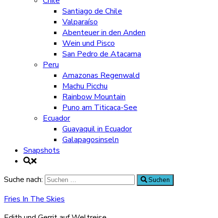
Chile
Santiago de Chile
Valparaíso
Abenteuer in den Anden
Wein und Pisco
San Pedro de Atacama
Peru
Amazonas Regenwald
Machu Picchu
Rainbow Mountain
Puno am Titicaca-See
Ecuador
Guayaquil in Ecuador
Galapagosinseln
Snapshots
Suche nach:
Suchen
Fries In The Skies
Edith und Gerrit auf Weltreise