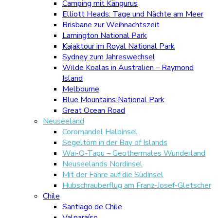
Camping mit Kängurus
Elliott Heads: Tage und Nächte am Meer
Brisbane zur Weihnachtszeit
Lamington National Park
Kajaktour im Royal National Park
Sydney zum Jahreswechsel
Wilde Koalas in Australien – Raymond
Island
Melbourne
Blue Mountains National Park
Great Ocean Road
Neuseeland
Coromandel Halbinsel
Segeltörn in der Bay of Islands
Wai-O-Tapu – Geothermales Wunderland
Neuseelands Nordinsel
Mit der Fähre auf die Südinsel
Hubschrauberflug am Franz-Josef-Gletscher
Chile
Santiago de Chile
Valparaíso