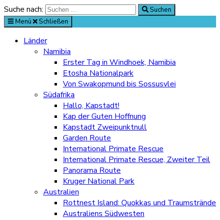
Suche nach:
Suchen
Menü
Schließen
Länder
Namibia
Erster Tag in Windhoek, Namibia
Etosha Nationalpark
Von Swakopmund bis Sossusvlei
Südafrika
Hallo, Kapstadt!
Kap der Guten Hoffnung
Kapstadt Zweipunktnull
Garden Route
International Primate Rescue
International Primate Rescue, Zweiter Teil
Panorama Route
Kruger National Park
Australien
Rottnest Island: Quokkas und Traumstrände
Australiens Südwesten