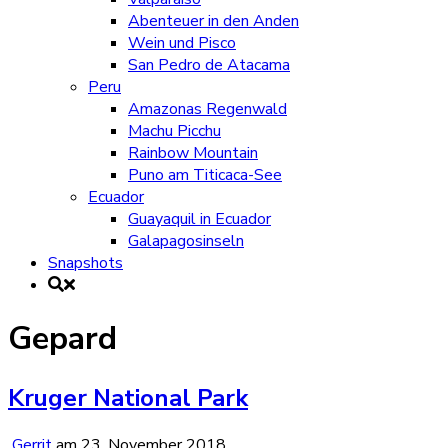
Abenteuer in den Anden
Wein und Pisco
San Pedro de Atacama
Peru
Amazonas Regenwald
Machu Picchu
Rainbow Mountain
Puno am Titicaca-See
Ecuador
Guayaquil in Ecuador
Galapagosinseln
Snapshots
Schlagwort:
Gepard
Kruger National Park
Gerrit
am
23. November 2018