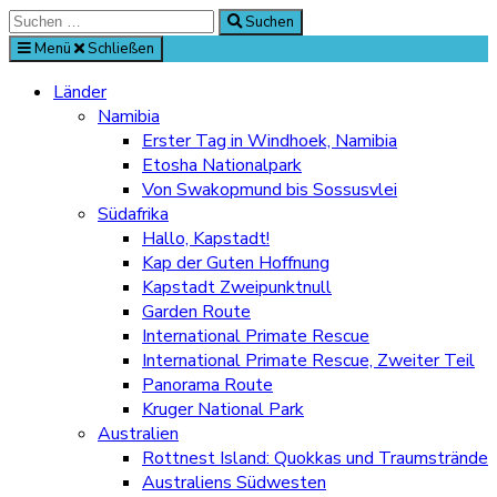
Suche
Suchen
nach:
Menü
Schließen
Länder
Namibia
Erster Tag in Windhoek, Namibia
Etosha Nationalpark
Von Swakopmund bis Sossusvlei
Südafrika
Hallo, Kapstadt!
Kap der Guten Hoffnung
Kapstadt Zweipunktnull
Garden Route
International Primate Rescue
International Primate Rescue, Zweiter Teil
Panorama Route
Kruger National Park
Australien
Rottnest Island: Quokkas und Traumstrände
Australiens Südwesten