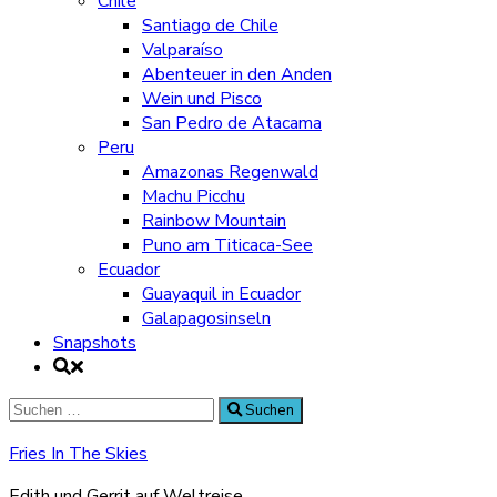
Chile
Santiago de Chile
Valparaíso
Abenteuer in den Anden
Wein und Pisco
San Pedro de Atacama
Peru
Amazonas Regenwald
Machu Picchu
Rainbow Mountain
Puno am Titicaca-See
Ecuador
Guayaquil in Ecuador
Galapagosinseln
Snapshots
Suche
Suchen
nach:
Fries In The Skies
Edith und Gerrit auf Weltreise