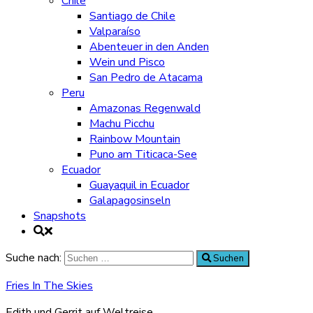
Chile
Santiago de Chile
Valparaíso
Abenteuer in den Anden
Wein und Pisco
San Pedro de Atacama
Peru
Amazonas Regenwald
Machu Picchu
Rainbow Mountain
Puno am Titicaca-See
Ecuador
Guayaquil in Ecuador
Galapagosinseln
Snapshots
Suche nach:
Suchen
Fries In The Skies
Edith und Gerrit auf Weltreise