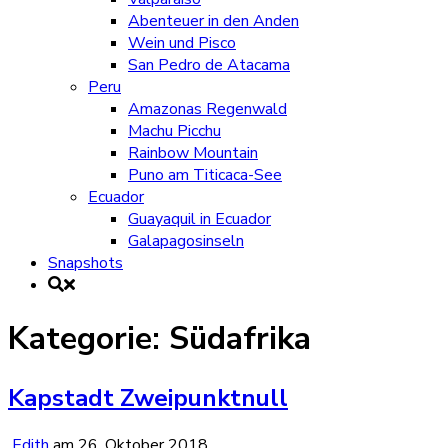
Abenteuer in den Anden
Wein und Pisco
San Pedro de Atacama
Peru
Amazonas Regenwald
Machu Picchu
Rainbow Mountain
Puno am Titicaca-See
Ecuador
Guayaquil in Ecuador
Galapagosinseln
Snapshots
Kategorie:
Südafrika
Kapstadt Zweipunktnull
Edith
am
26. Oktober 2018