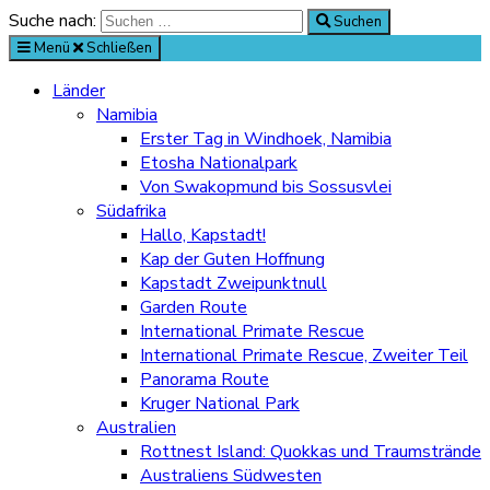
Suche nach:
Suchen
Menü
Schließen
Länder
Namibia
Erster Tag in Windhoek, Namibia
Etosha Nationalpark
Von Swakopmund bis Sossusvlei
Südafrika
Hallo, Kapstadt!
Kap der Guten Hoffnung
Kapstadt Zweipunktnull
Garden Route
International Primate Rescue
International Primate Rescue, Zweiter Teil
Panorama Route
Kruger National Park
Australien
Rottnest Island: Quokkas und Traumstrände
Australiens Südwesten