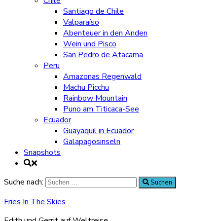
Chile
Santiago de Chile
Valparaíso
Abenteuer in den Anden
Wein und Pisco
San Pedro de Atacama
Peru
Amazonas Regenwald
Machu Picchu
Rainbow Mountain
Puno am Titicaca-See
Ecuador
Guayaquil in Ecuador
Galapagosinseln
Snapshots
Suche nach:
Suchen
Fries In The Skies
Edith und Gerrit auf Weltreise