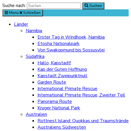
Suche nach:
Suchen
Menü
Schließen
Länder
Namibia
Erster Tag in Windhoek, Namibia
Etosha Nationalpark
Von Swakopmund bis Sossusvlei
Südafrika
Hallo, Kapstadt!
Kap der Guten Hoffnung
Kapstadt Zweipunktnull
Garden Route
International Primate Rescue
International Primate Rescue, Zweiter Teil
Panorama Route
Kruger National Park
Australien
Rottnest Island: Quokkas und Traumstrände
Australiens Südwesten