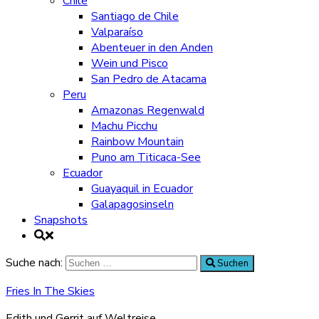
Chile
Santiago de Chile
Valparaíso
Abenteuer in den Anden
Wein und Pisco
San Pedro de Atacama
Peru
Amazonas Regenwald
Machu Picchu
Rainbow Mountain
Puno am Titicaca-See
Ecuador
Guayaquil in Ecuador
Galapagosinseln
Snapshots
Suche nach:
Suchen
Fries In The Skies
Edith und Gerrit auf Weltreise