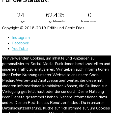
Für die Statistik:
24
62.435
0
Flüge
Flug-Kilometer
Tomatensaft
Copyright © 2018-2019 Edith und Gerrit Fries
Instagram
Facebook
YouTube
Wir verwenden Cookies, um Inhalte und Anzeigen zu
personalisieren, Social-Media-Funktionen bereitzustellen und
unseren Traffic zu analysieren. Wir geben auch Informationen
über Deine Nutzung unserer Webseite an unsere Social
Media-, Werbe- und Analysepartner weiter, die diese mit
anderen Informationen kombinieren können, die Du ihnen zur
Verfügung gestellt hast oder die sie durch Deine Nutzung
ihrer Dienste gesammelt haben. Nähere Informationen dazu
und zu Deinen Rechten als Benutzer findest Du in unserer
Datenschutzerklärung. Klicke auf "Ich stimme zu", um Cookies