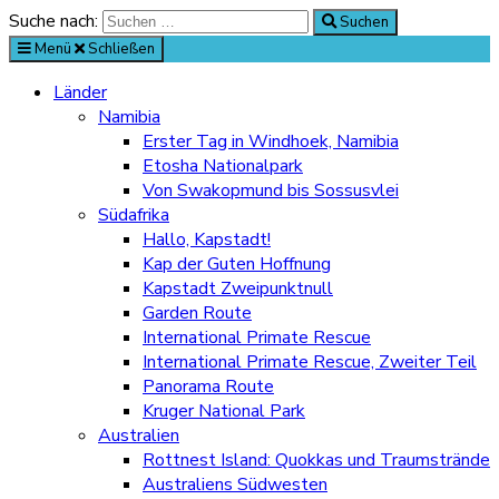
Suche nach:
Suchen
Menü
Schließen
Länder
Namibia
Erster Tag in Windhoek, Namibia
Etosha Nationalpark
Von Swakopmund bis Sossusvlei
Südafrika
Hallo, Kapstadt!
Kap der Guten Hoffnung
Kapstadt Zweipunktnull
Garden Route
International Primate Rescue
International Primate Rescue, Zweiter Teil
Panorama Route
Kruger National Park
Australien
Rottnest Island: Quokkas und Traumstrände
Australiens Südwesten