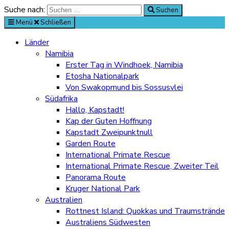
Suche nach:
Suchen
Menü
Schließen
Länder
Namibia
Erster Tag in Windhoek, Namibia
Etosha Nationalpark
Von Swakopmund bis Sossusvlei
Südafrika
Hallo, Kapstadt!
Kap der Guten Hoffnung
Kapstadt Zweipunktnull
Garden Route
International Primate Rescue
International Primate Rescue, Zweiter Teil
Panorama Route
Kruger National Park
Australien
Rottnest Island: Quokkas und Traumstrände
Australiens Südwesten