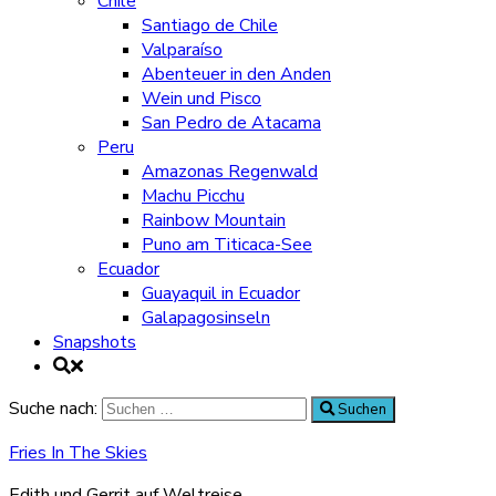
Chile
Santiago de Chile
Valparaíso
Abenteuer in den Anden
Wein und Pisco
San Pedro de Atacama
Peru
Amazonas Regenwald
Machu Picchu
Rainbow Mountain
Puno am Titicaca-See
Ecuador
Guayaquil in Ecuador
Galapagosinseln
Snapshots
Suche nach:
Suchen
Fries In The Skies
Edith und Gerrit auf Weltreise